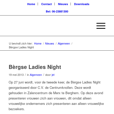
Home
Contact
Nieuws
Downloads
Bel: 06-23881300
U bevindt zich hier:
Home
/
Nieuws
/
Algemeen
/
Bèrgse Ladies Night
Bèrgse Ladies Night
/
/
19 mei 2013
in
Algemeen
door
jet
Op 27 juni wordt, voor de tweede keer, de Bèrgse Ladies Night
georganiseerd door C.V. de Centrumknollen. Deze wordt
gehouden in Zalencentrum de Merx te Berghem. Op deze avond
presenteren vrouwen zich aan vrouwen, dit omdat alleen
vrouwelijke ondernemers zich presenteren aan alleen vrouwelijke
bezoekers.