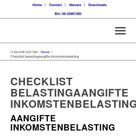
Home
Contact
Nieuws
Downloads
Bel: 06-23881300
U bevindt zich hier:
Home
/
Checklist belastingaangifte inkomstenbelasting
CHECKLIST
BELASTINGAANGIFTE
INKOMSTENBELASTIN
AANGIFTE
INKOMSTENBELASTING